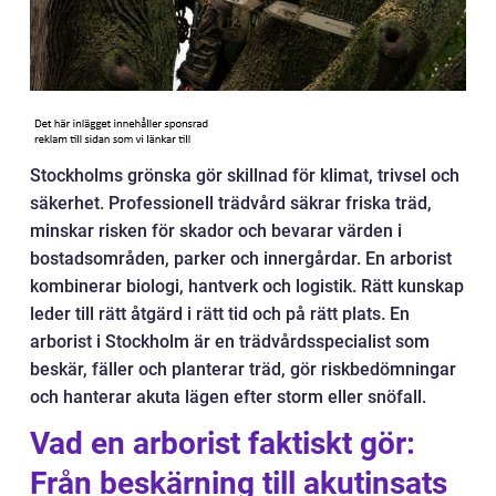
Stockholms grönska gör skillnad för klimat, trivsel och
säkerhet. Professionell trädvård säkrar friska träd,
minskar risken för skador och bevarar värden i
bostadsområden, parker och innergårdar. En arborist
kombinerar biologi, hantverk och logistik. Rätt kunskap
leder till rätt åtgärd i rätt tid och på rätt plats. En
arborist i Stockholm är en trädvårdsspecialist som
beskär, fäller och planterar träd, gör riskbedömningar
och hanterar akuta lägen efter storm eller snöfall.
Vad en arborist faktiskt gör:
Från beskärning till akutinsats