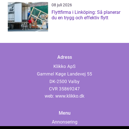
08 juli 2026
Flyttfirma i Linköping: Så planerar
du en trygg och effektiv flytt
Adress
web:
www.klikko.dk
Menu
Annonsering