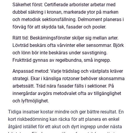
Säkerhet först: Certifierade arborister arbetar med
dubbel säkring i kronan, markerade ytor på marken
och metodisk sektionsfällning. Delmoment planeras i
förväg för att skydda tak, fasader och pooler.
Rätt tid: Beskärningsfönster skiljer sig mellan arter.
Lövträd beskärs ofta vårvinter eller sensommar. Björk
och lönn bör inte beskäras under savstigning.
Fruktträd gynnas av regelbundna, små ingrepp.
Anpassad metod: Varje trädslag och växtplats kräver
strategi. Ekar i känsliga rotzoner behöver skonsamma
arbetssätt. Träd nära fasader fälls i sektioner. På
innergårdar avgörs metodvalet ofta av tillgänglighet
och lyftmöjlighet.
Tidiga insatser kostar mindre och ger bättre resultat. En
kort riskbedömning kan räcka för att planera en enkel
åtgärd istället för ett akut och dyrt ingrepp under nästa