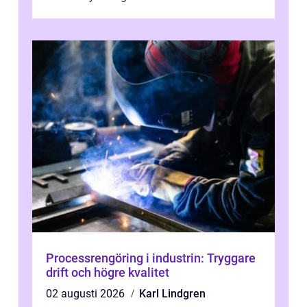
utelåsningar till planerade insta...
Processrengöring i industrin: Tryggare
drift och högre kvalitet
02 augusti 2026
Karl Lindgren