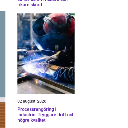
rikare skörd
02 augusti 2026
Processrengöring i
industrin: Tryggare drift och
högre kvalitet