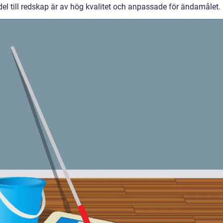
edel till redskap är av hög kvalitet och anpassade för ändamålet.