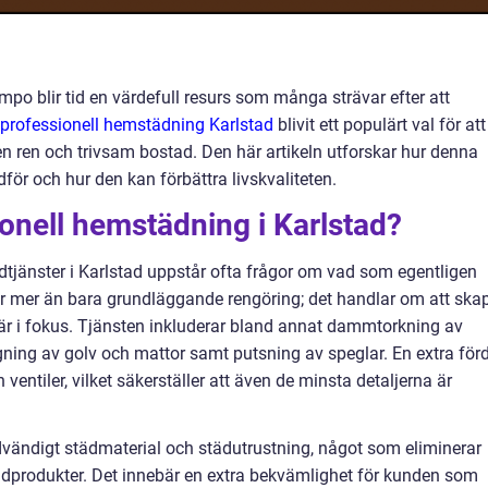
po blir tid en värdefull resurs som många strävar efter att
professionell hemstädning Karlstad
blivit ett populärt val för att
 en ren och trivsam bostad. Den här artikeln utforskar hur denna
dför och hur den kan förbättra livskvaliteten.
onell hemstädning i Karlstad?
dtjänster i Karlstad uppstår ofta frågor om vad som egentligen
är mer än bara grundläggande rengöring; det handlar om att ska
 är i fokus. Tjänsten inkluderar bland annat dammtorkning av
ing av golv och mattor samt putsning av speglar. En extra förd
 ventiler, vilket säkerställer att även de minsta detaljerna är
ödvändigt städmaterial och städutrustning, något som eliminerar
städprodukter. Det innebär en extra bekvämlighet för kunden som