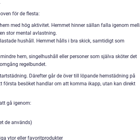
.
oven för de flesta:
r hem med hög aktivitet. Hemmet hinner sällan falla igenom mel
en stor mental avlastning.
astade hushåll. Hemmet hålls i bra skick, samtidigt som
mindre hem, singelhushåll eller personer som själva sköter det
nomgång regelbundet.
 startstädning. Därefter går de över till löpande hemstädning på
t första besöket handlar om att komma ikapp, utan kan direkt
 att gå igenom:
et de används)
a ytor eller favoritprodukter