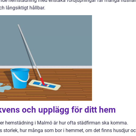
de hemstädning med enstaka fördjupningar får många hushål
 långsiktigt hållbar.
ekvens och upplägg för ditt hem
ger hemstädning i Malmö är hur ofta städfirman ska komma.
ets storlek, hur många som bor i hemmet, om det finns husdjur o