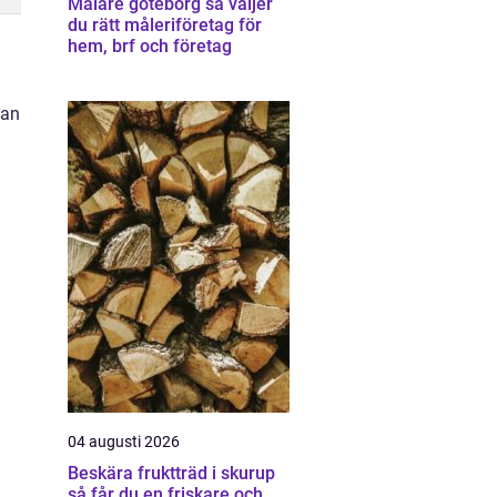
Målare göteborg så väljer
du rätt måleriföretag för
hem, brf och företag
kan
04 augusti 2026
Beskära fruktträd i skurup
så får du en friskare och