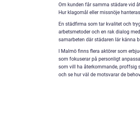
Om kunden får samma städare vid åt
Hur klagomål eller missnöje hanteras 
En städfirma som tar kvalitet och tr
arbetsmetoder och en rak dialog med 
samarbeten där städaren lär känna 
I Malmö finns flera aktörer som erbj
som fokuserar på personligt anpassad
som vill ha återkommande, proffsig st
och se hur väl de motsvarar de beho