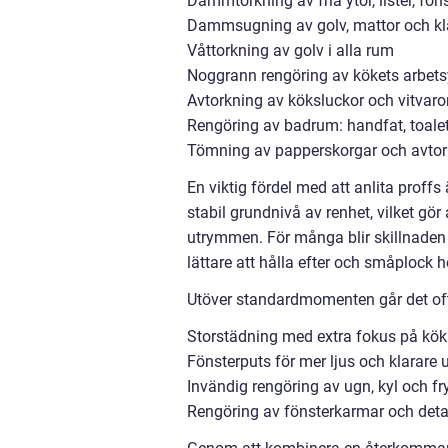
Dammtorkning av fria ytor, lister, fö
Dammsugning av golv, mattor och k
Våttorkning av golv i alla rum
Noggrann rengöring av kökets arbetsy
Avtorkning av köksluckor och vitvaro
Rengöring av badrum: handfat, toale
Tömning av papperskorgar och avtor
En viktig fördel med att anlita proff
stabil grundnivå av renhet, vilket gö
utrymmen. För många blir skillnaden t
lättare att hålla efter och småplock 
Utöver standardmomenten går det ofta a
Storstädning med extra fokus på kö
Fönsterputs för mer ljus och klarare u
Invändig rengöring av ugn, kyl och fr
Rengöring av fönsterkarmar och detalj