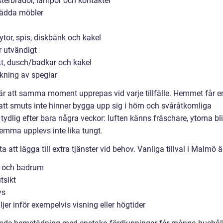
nsterbrädor, lampor och kontakter
lädda möbler
tor, spis, diskbänk och kakel
r utvändigt
tt, dusch/badkar och kakel
kning av speglar
s är att samma moment upprepas vid varje tillfälle. Hemmet får e
r att smuts inte hinner bygga upp sig i hörn och svåråtkomliga
ydlig efter bara några veckor: luften känns fräschare, ytorna bli
hemma upplevs inte lika tungt.
tt lägga till extra tjänster vid behov. Vanliga tillval i Malmö ä
k och badrum
tsikt
ys
er inför exempelvis visning eller högtider