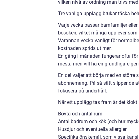
vilken nivå av ordning man trivs med
Tre vanliga upplägg brukar täcka beh
Varje vecka passar barnfamiljer elle
besöken, vilket många upplever som 
Varannan vecka vanligt för normalbel
kostnaden sprids ut mer.
En gång i månaden fungerar ofta för 
mesta men vill ha en grundligare ge
En del väljer att börja med en större
abonnemang. På så sätt slipper de at
fokusera på underhåll.
När ett upplägg tas fram är det klokt
Boyta och antal rum
Antal badrum och kök (och hur myck
Husdjur och eventuella allergier
Specifika önskemål, som vissa känslig