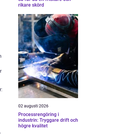
rikare skörd
n
r
r:
02 augusti 2026
Processrengöring i
industrin: Tryggare drift och
högre kvalitet