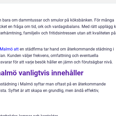
lan bara om dammtussar och smulor på köksbänken. För många
ycket en fråga om tid, ork och vardagsbalans. Med rätt upplägg 
rhämtning, familjeliv och fritidsintressen utan att kvaliteten på
 Malmö att
en städfirma tar hand om återkommande städning i
n. Kunden väljer frekvens, omfattning och eventuella
svarar för att varje besök håller en jämn och förutsägbar nivå.
lmö vanligtvis innehåller
mstädning i Malmö syftar man oftast på en återkommande
ista. Syftet är att skapa en grundlig, men ändå effektiv,