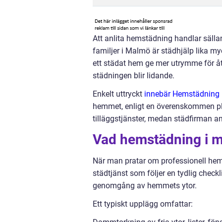
Att anlita hemstädning handlar säl
familjer i Malmö är städhjälp lika m
ett städat hem ge mer utrymme för åte
städningen blir lidande.
Enkelt uttryckt
innebär Hemstädning
hemmet, enligt en överenskommen pla
tilläggstjänster, medan städfirman an
Vad hemstädning i ma
När man pratar om professionell he
städtjänst som följer en tydlig checkl
genomgång av hemmets ytor.
Ett typiskt upplägg omfattar: