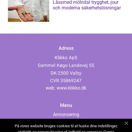
Låssmed mölndal trygghet, jour
och moderna säkerhetslösningar
Adress
web:
www.klikko.dk
Menu
Annonsering
Om oss
På vores website bruges cookies til at huske dine indstillinger,
Cookies
statistik og personalisering af indhold og annoncer. Denne