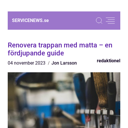
SERVICENEWS.
se
Renovera trappan med matta – en
fördjupande guide
redaktionel
04 november 2023
Jon Larsson