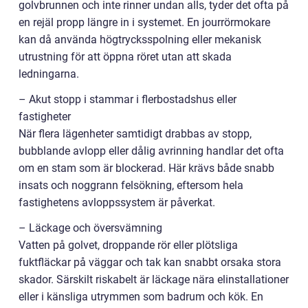
golvbrunnen och inte rinner undan alls, tyder det ofta på
en rejäl propp längre in i systemet. En jourrörmokare
kan då använda högtrycksspolning eller mekanisk
utrustning för att öppna röret utan att skada
ledningarna.
– Akut stopp i stammar i flerbostadshus eller
fastigheter
När flera lägenheter samtidigt drabbas av stopp,
bubblande avlopp eller dålig avrinning handlar det ofta
om en stam som är blockerad. Här krävs både snabb
insats och noggrann felsökning, eftersom hela
fastighetens avloppssystem är påverkat.
– Läckage och översvämning
Vatten på golvet, droppande rör eller plötsliga
fuktfläckar på väggar och tak kan snabbt orsaka stora
skador. Särskilt riskabelt är läckage nära elinstallationer
eller i känsliga utrymmen som badrum och kök. En