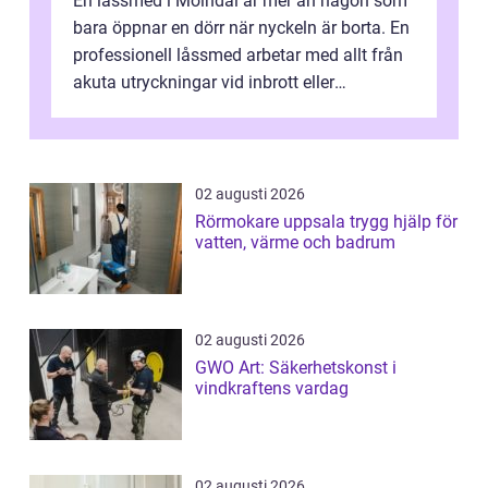
En låssmed i Mölndal är mer än någon som
bara öppnar en dörr när nyckeln är borta. En
professionell låssmed arbetar med allt från
akuta utryckningar vid inbrott eller
utelåsningar till planerade insta...
02 augusti 2026
Rörmokare uppsala trygg hjälp för
vatten, värme och badrum
02 augusti 2026
GWO Art: Säkerhetskonst i
vindkraftens vardag
02 augusti 2026