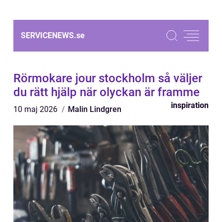
SERVICENEWS.
se
Rörmokare jour stockholm så väljer
du rätt hjälp när olyckan är framme
inspiration
10 maj 2026
Malin Lindgren