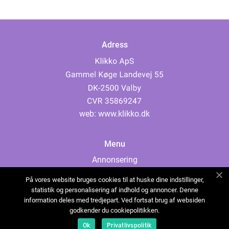
Adress
web:
www.klikko.dk
Menu
Annonsering
Om oss
På vores website bruges cookies til at huske dine indstillinger,
Cookies
statistik og personalisering af indhold og annoncer. Denne
information deles med tredjepart. Ved fortsat brug af websiden
Kontakta oss
godkender du cookiepolitikken.
Sitemap
Ok
Privatlivspolitik