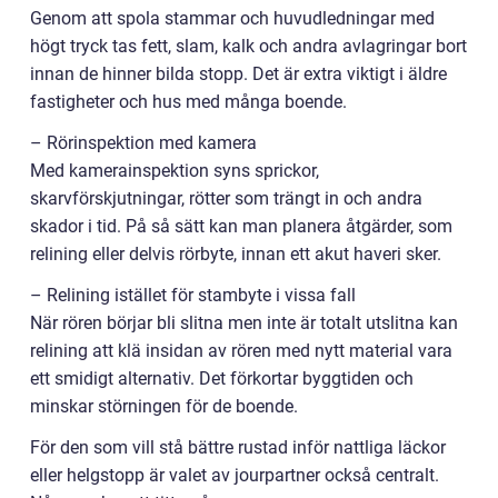
Genom att spola stammar och huvudledningar med
högt tryck tas fett, slam, kalk och andra avlagringar bort
innan de hinner bilda stopp. Det är extra viktigt i äldre
fastigheter och hus med många boende.
– Rörinspektion med kamera
Med kamerainspektion syns sprickor,
skarvförskjutningar, rötter som trängt in och andra
skador i tid. På så sätt kan man planera åtgärder, som
relining eller delvis rörbyte, innan ett akut haveri sker.
– Relining istället för stambyte i vissa fall
När rören börjar bli slitna men inte är totalt utslitna kan
relining att klä insidan av rören med nytt material vara
ett smidigt alternativ. Det förkortar byggtiden och
minskar störningen för de boende.
För den som vill stå bättre rustad inför nattliga läckor
eller helgstopp är valet av jourpartner också centralt.