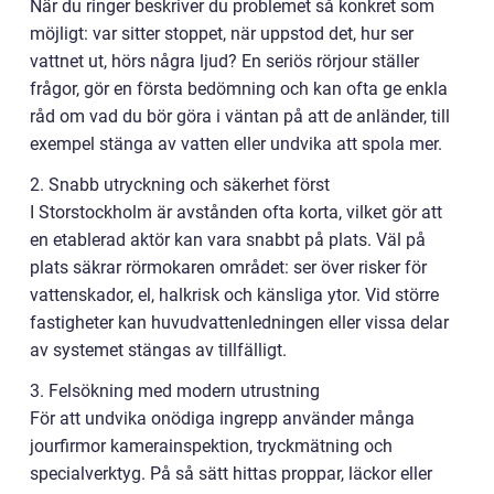
När du ringer beskriver du problemet så konkret som
möjligt: var sitter stoppet, när uppstod det, hur ser
vattnet ut, hörs några ljud? En seriös rörjour ställer
frågor, gör en första bedömning och kan ofta ge enkla
råd om vad du bör göra i väntan på att de anländer, till
exempel stänga av vatten eller undvika att spola mer.
2. Snabb utryckning och säkerhet först
I Storstockholm är avstånden ofta korta, vilket gör att
en etablerad aktör kan vara snabbt på plats. Väl på
plats säkrar rörmokaren området: ser över risker för
vattenskador, el, halkrisk och känsliga ytor. Vid större
fastigheter kan huvudvattenledningen eller vissa delar
av systemet stängas av tillfälligt.
3. Felsökning med modern utrustning
För att undvika onödiga ingrepp använder många
jourfirmor kamerainspektion, tryckmätning och
specialverktyg. På så sätt hittas proppar, läckor eller