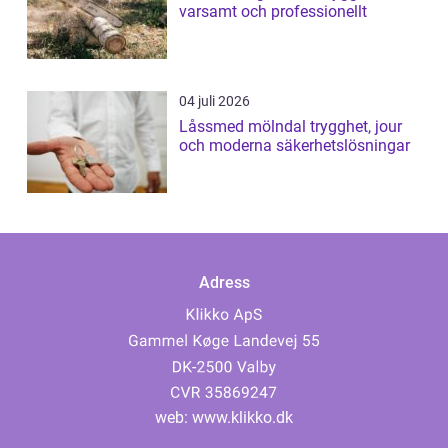
varsamt och professionellt
04 juli 2026
Låssmed mölndal trygghet, jour
och moderna säkerhetslösningar
Adress
web:
www.klikko.dk