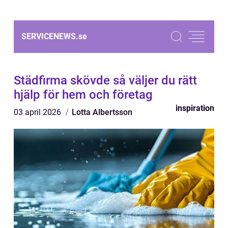
SERVICENEWS.
se
Städfirma skövde så väljer du rätt
hjälp för hem och företag
inspiration
03 april 2026
Lotta Albertsson