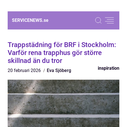
SERVICENEWS.
se
Trappstädning för BRF i Stockholm:
Varför rena trapphus gör större
skillnad än du tror
inspiration
20 februari 2026
Eva Sjöberg