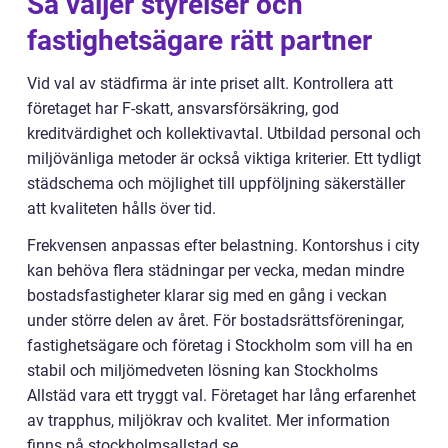
Så väljer styrelser och
fastighetsägare rätt partner
Vid val av städfirma är inte priset allt. Kontrollera att
företaget har F-skatt, ansvarsförsäkring, god
kreditvärdighet och kollektivavtal. Utbildad personal och
miljövänliga metoder är också viktiga kriterier. Ett tydligt
städschema och möjlighet till uppföljning säkerställer
att kvaliteten hålls över tid.
Frekvensen anpassas efter belastning. Kontorshus i city
kan behöva flera städningar per vecka, medan mindre
bostadsfastigheter klarar sig med en gång i veckan
under större delen av året. För bostadsrättsföreningar,
fastighetsägare och företag i Stockholm som vill ha en
stabil och miljömedveten lösning kan Stockholms
Allstäd vara ett tryggt val. Företaget har lång erfarenhet
av trapphus, miljökrav och kvalitet. Mer information
finns på stockholmsallstad.se.