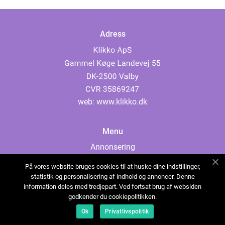
Adress
web:
www.klikko.dk
Menu
Annonsering
Om oss
På vores website bruges cookies til at huske dine indstillinger,
Cookies
statistik og personalisering af indhold og annoncer. Denne
information deles med tredjepart. Ved fortsat brug af websiden
Kontakta oss
godkender du cookiepolitikken.
Sitemap
Ok
Privatlivspolitik