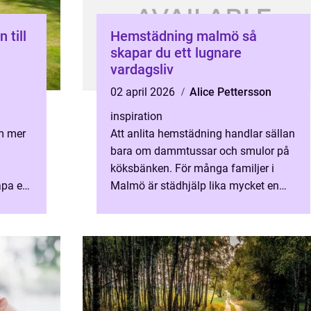
Hemstädning malmö så
skapar du ett lugnare
vardagsliv
02 april 2026
Alice Pettersson
inspiration
om mer
Att anlita hemstädning handlar sällan
bara om dammtussar och smulor på
köksbänken. För många familjer i
apa en
Malmö är städhjälp lika mycket en
ionell
fråga om tid, ork och vardagsbalans.
Med rätt upplägg kan ett ...