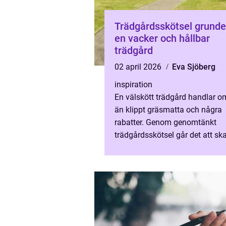
Trädgårdsskötsel grunden till
en vacker och hållbar
trädgård
02 april 2026
Eva Sjöberg
inspiration
En välskött trädgård handlar 
än klippt gräsmatta och några
rabatter. Genom genomtänkt
trädgårdsskötsel går det att sk
plats som både är vacker, funkt
och lätt att leva med året runt...