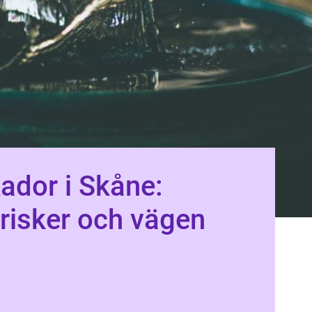
ador i Skåne:
 risker och vägen