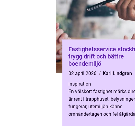
Fastighetsservice stock
trygg drift och bättre
boendemiljö
02 april 2026
Karl Lindgren
inspiration
En välskött fastighet märks dire
är rent i trapphuset, belysninge
fungerar, utemiljön känns
omhändertagen och fel åtgärd
tjat. I en storstad som Stockho
professionell Fastighetsse...