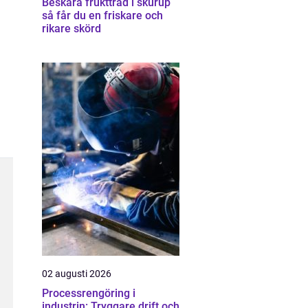
Beskära fruktträd i skurup
så får du en friskare och
rikare skörd
02 augusti 2026
Processrengöring i
industrin: Tryggare drift och