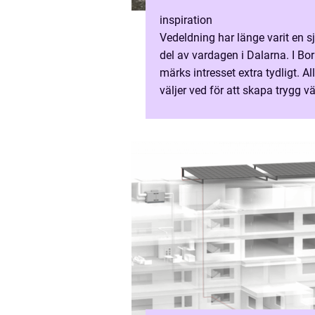
inspiration
Vedeldning har länge varit en sj
del av vardagen i Dalarna. I Bo
märks intresset extra tydligt. Allt
väljer ved för att skapa trygg v
sänka sina uppvärmningskost
och få en ...