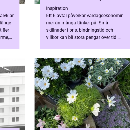
inspiration
älvklar
Ett Elavtal påverkar vardagsekonomin
rlänge
mer än många tänker på. Små
 fler
skillnader i pris, bindningstid och
ärme,
villkor kan bli stora pengar över tid.
nader
Samtidigt är elmarknaden full av
begrepp, avgifter och kampa...