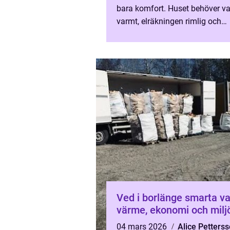
bara komfort. Huset behöver v
varmt, elräkningen rimlig och
lösningen hållbar under många å
fler fastighetsägare vände...
Ved i borlänge smarta val för
värme, ekonomi och milj
04 mars 2026
Alice Petters