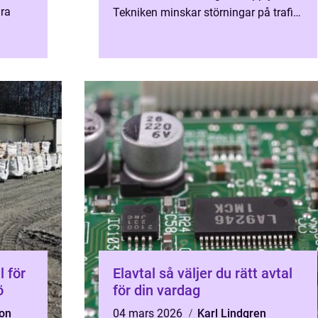
ara
Tekniken minskar störningar på trafik,
natur och bebyggelse och gör det
r. Allt
möjligt att arbeta ...
Elavtal så väljer du rätt avtal
ö
för din vardag
son
04 mars 2026
Karl Lindgren