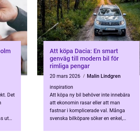
holm
Att köpa Dacia: En smart
genväg till modern bil för
rimliga pengar
20 mars 2026
Malin Lindgren
inspiration
kt. Det
Att köpa ny bil behöver inte innebära
n
att ekonomin rasar eller att man
fastnar i komplicerade val. Många
as utan
svenska bilköpare söker en enkel,
lm gör
trygg och prisvärd lö...