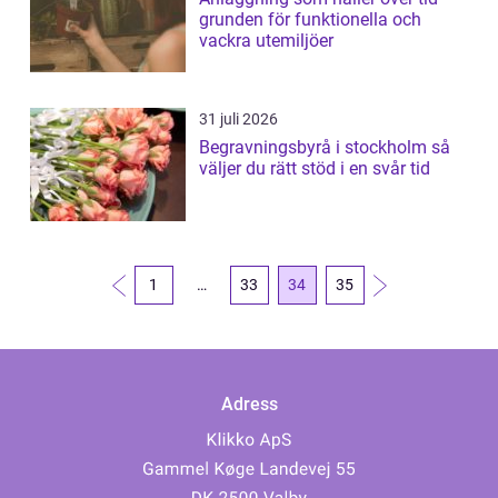
grunden för funktionella och
vackra utemiljöer
31 juli 2026
Begravningsbyrå i stockholm så
väljer du rätt stöd i en svår tid
1
…
33
34
35
Adress