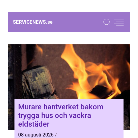
SERVICENEWS.
se
Murare hantverket bakom
trygga hus och vackra
eldstäder
08 augusti 2026